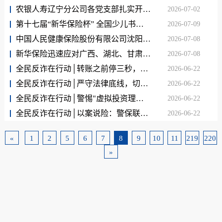
农银人寿辽宁分公司各党支部扎实开展庆“七一”系列主题党日活动
2026-07-02
第十七届“新华保险杯” 全国少儿书画大赛辽宁赛区开赛啦!
2026-07-09
中国人民健康保险股份有限公司沈阳中心支公司7.8“保险公众宣传日”专题活动
2026-07-08
新华保险迅速应对广西、湖北、甘肃等地暴雨洪涝灾害
2026-07-08
全民反诈在行动│转账之前停三秒，守好您的"钱袋子"
2026-06-22
全民反诈在行动│严守法律底线，切勿沦为电诈"工具人"
2026-06-22
全民反诈在行动│警惕"虚拟投资理财"骗局，高回报承诺是陷阱
2026-06-22
全民反诈在行动│以案说险：警保联动显成效，快速止付护民安
2026-06-22
«
1
2
5
6
7
8
9
10
11
219
220
»