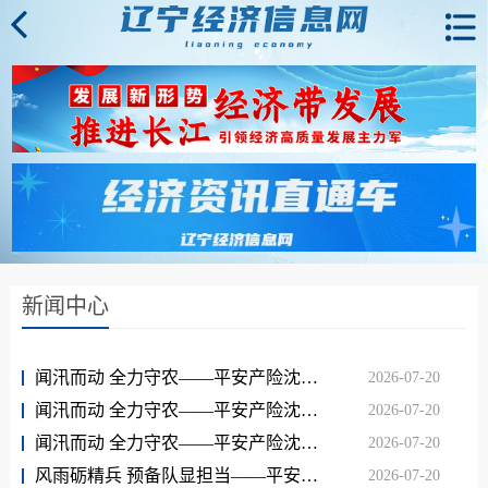
新闻中心
闻汛而动 全力守农——平安产险沈阳中心支公司全力筑牢防汛救灾“安全堤”
2026-07-20
闻汛而动 全力守农——平安产险沈阳中心支公司全力筑牢防汛救灾“安全堤”
2026-07-20
闻汛而动 全力守农——平安产险沈阳中心支公司全力筑牢防汛救灾“安全堤”
2026-07-20
风雨砺精兵 预备队显担当——平安产险辽宁分公司车险大灾理赔预备队全力迎战台风“巴威”
2026-07-20