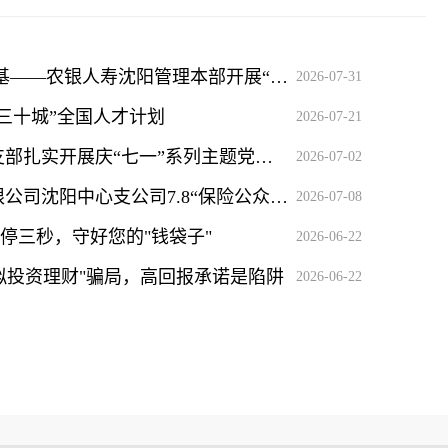
传承红色初心 筑牢消保根基——农银人寿沈阳管理本部开展“7·8全国保险公众宣传日”主题活动
2026-07-31
三十城”全国人才计划
2026-07-21
农银人寿辽宁分公司各党支部扎实开展庆“七一”系列主题党日活动
2026-07-02
中国人民健康保险股份有限公司沈阳中心支公司7.8“保险公众宣传日”专题活动
2026-07-08
停三秒，守好您的"钱袋子"
2026-06-22
拟投资理财"骗局，高回报承诺是陷阱
2026-06-22