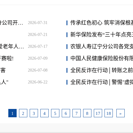
党建引领聚合力 保险惠民暖民心——农银人寿辽宁分公司开展“7·8全国保险公众宣传日”社区公益活动
2026-07-31
新华保险发布“三十年点亮
2026-07-21
中国人民健康保险股份有限公司沈阳中心支公司“关爱老年人，热心在人保”专题活动
2026-07-17
赛啦!
2026-07-09
灾害
全民反诈在行动│转账之前
2026-07-08
人"
全民反诈在行动│警惕"虚
2026-06-22
1
2
3
4
5
6
7
8
17
18
»