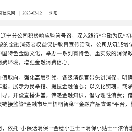
济信息网
2025-03-12
沈阳
人寿辽宁分公司积极响应监管号召，深入践行“金融为民”
主题的金融消费者权益保护教育宣传活动。公司从筑诚增
中国特色金融文化，举办一系列有特色、重实效的消保
消费环境，增强金融消费信心。
价值取向，强化高层引领，各级消保官带头讲消保，明
年报，展示为民举措、提振金融信心；以文化铸魂，载
引导，开设直播讲堂，传递金融知识，倡导理性消费；
接监管"金融市集""梧桐智稳"“金融产品查询”平台，
依托“小保话消保”“金穗小卫士”“消保小贴士”“浓情