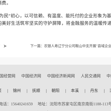
消费。
为民”初心，以可信赖、有温度、能托付的企业形象为
的美好生活筑牢坚实的守护屏障，将金融服务的温暖传
育
下一篇：农银人寿辽宁分公司鞍山中支开展“县域企
行” 教育宣传活动
国经营网
中国经济网
中国经济新闻网
人民交通网
中
页
锦州
抚顺
朝阳
本溪
丹东
电话：15640241659 地址：沈阳市苏家屯区南京南街1188-113