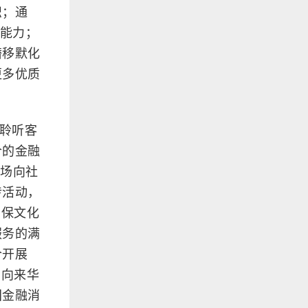
识；通
诈能力；
潜移默化
更多优质
真聆听客
合的金融
现场向社
传活动，
消保文化
服务的满
合开展
面向来华
国金融消