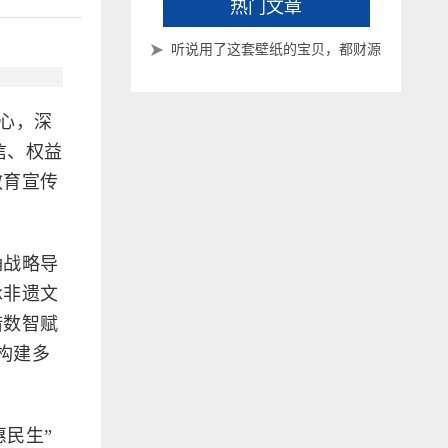
热门文章
听说用了这套壁纸的宝贝，都财源
滚滚来了~
初心，深
信、权益
教育宣传
确战略导
承非遗文
借数智赋
构建多
惠民生”