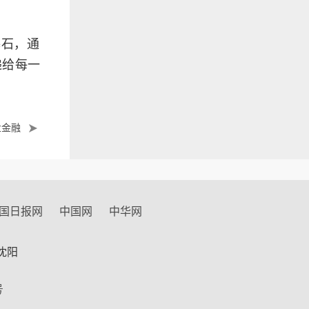
基石，通
递给每一
业金融
国日报网
中国网
中华网
沈阳
号