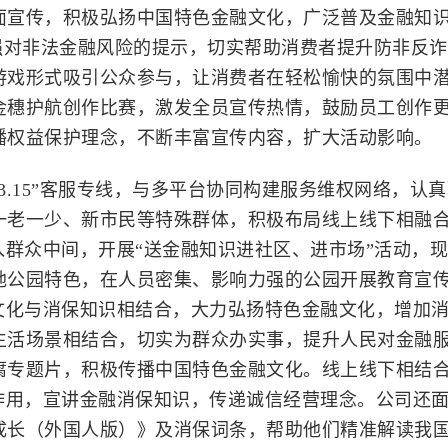
面宣传，积极弘扬中国特色金融文化，广泛普及金融知
强对非法金融风险的提示，切实帮助消费者提升防非反
游戏形式吸引公众参与，让消费者在轻松愉快的氛围中
金穗护航创作比赛，激发全员宣传热情，鼓励员工创作
播权益保护理念，不断丰富宣传内容，扩大活动影响。
3.15”客服专线，与多平台协同构建服务维权网络，认
一老一少、新市民等特殊群体，积极布局线上线下相融
入群众中间，开展“送金融知识进社区、进市场”活动，
地公园特色，在人员密集、影响力强的公园开展教育宣
文化与消保知识相结合，大力弘扬特色金融文化，增加
生活场景相结合，切实为群众办实事，提升人民对金融
腐专题片，积极传播中国特色金融文化。线上线下相结
作用，宣讲金融消保知识，传递诚信经营理念。公司还
成长（外国人版）》及消保词条，帮助他们精准解读我