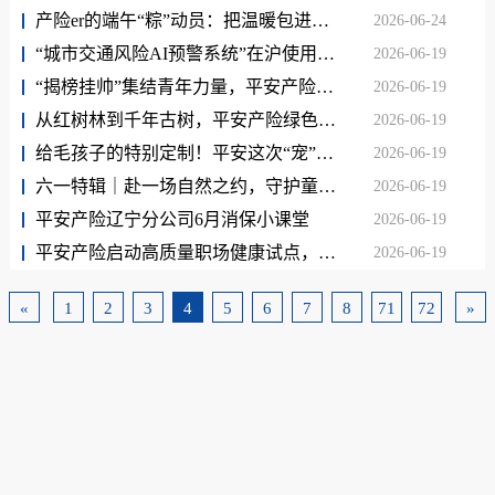
产险er的端午“粽”动员：把温暖包进粽香，把关怀送往街巷
2026-06-24
“城市交通风险AI预警系统”在沪使用，科技赋能城市“风险减量”
2026-06-19
“揭榜挂帅”集结青年力量，平安产险助力科创风险减量
2026-06-19
从红树林到千年古树，平安产险绿色金融实践亮相APEC中国年
2026-06-19
给毛孩子的特别定制！平安这次“宠”进了心趴里
2026-06-19
六一特辑｜赴一场自然之约，守护童心成长！
2026-06-19
平安产险辽宁分公司6月消保小课堂
2026-06-19
平安产险启动高质量职场健康试点，助力“健康中国”战略纵深落地
2026-06-19
«
1
2
3
4
5
6
7
8
71
72
»