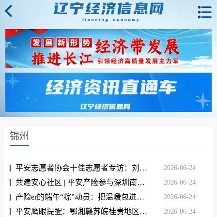
锦州
平安志愿者协会十佳志愿者专访：刘小双，把风险减量搬到乡村路口
2026-06-24
共建安心社区 | 平安产险参与深圳南山“安全宣传咨询日”系列活动，多形式科普居家安全
2026-06-24
产险er的端午“粽”动员：把温暖包进粽香，把关怀送往街巷
2026-06-24
平安鹰眼提醒：鄂湘赣苏皖桂贵地区警惕暴雨灾害！
2026-06-24