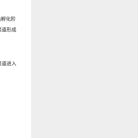
出孵化阶
渠道形成
渠道进入