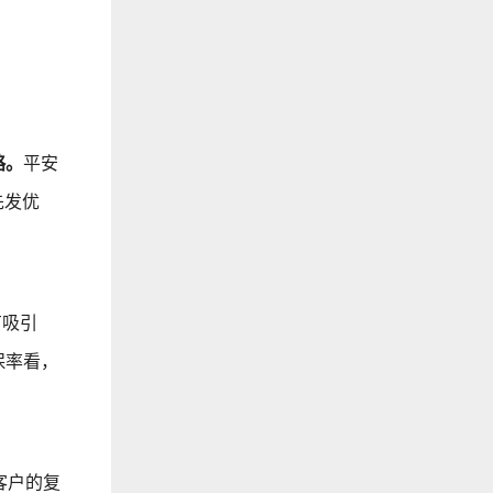
略。
平安
先发优
有吸引
保率看，
客户的复