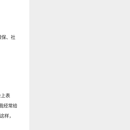
银保、社
会上表
我经常给
这样，