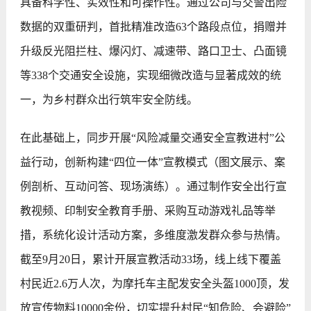
具备科学性、实效性和可操作性。通过公司与交警出险
数据的双重研判，首批精准改造63个路段点位，捐赠并
升级反光阻拦柱、爆闪灯、减速带、路口卫士、凸面镜
等338个交通安全设施，实现细微改造与显著成效的统
一，为乡村群众出行筑牢安全防线。
在此基础上，同步开展“风险减量交通安全宣教进村”公
益行动，创新构建“四位一体”宣教模式（图文展示、案
例剖析、互动问答、现场演练）。通过制作安全出行宣
教视频、印制安全教育手册、采购互动游戏礼品等举
措，系统化设计活动方案，多维度激发群众参与热情。
截至9月20日，累计开展宣教活动33场，线上线下覆盖
村民近2.6万人次，为摩托车主配发安全头盔1000顶，发
放宣传物料10000余份，切实提升村民“知危险、会避险”