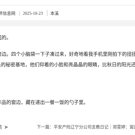
济信息网
2025-10-23
本溪
成的。
窗边。四个小脑袋一下子凑过来，好奇地看我手机里刚拍下的扭
乐的秘密基地，他们仰着的小脸和亮晶晶的眼睛，比秋日的阳光
作品的窗边，藏在递出一餐一饭的勺子里。
笔
下一篇：平安产险辽宁分公司支教日记｜郑雯婷：窗