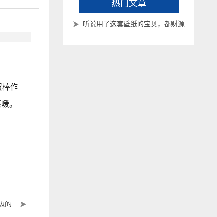
热门文章
听说用了这套壁纸的宝贝，都财源
滚滚来了~
扭棒作
还暖。
边的