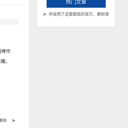
热门文章
听说用了这套壁纸的宝贝，都财源
滚滚来了~
扭棒作
还暖。
重新