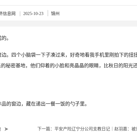
济信息网
2025-10-23
锦州
成的。
窗边。四个小脑袋一下子凑过来，好奇地看我手机里刚拍下的扭
乐的秘密基地，他们仰着的小脸和亮晶晶的眼睛，比秋日的阳光
作品的窗边，藏在递出一餐一饭的勺子里。
边
下一篇：平安产险辽宁分公司支教日记｜赵羽嘉：被