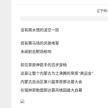
辽宁经
没有跳水馆的凌空一跃
但有赛马场的风驰电掣
未闻射击靶场枪响
却见草原神箭手的百步穿杨
这是让整个内蒙古为之沸腾的草原“奥运会”
内蒙古自治区第35届草原那达慕大会
在锡林郭勒盟那达慕风情园盛大启幕